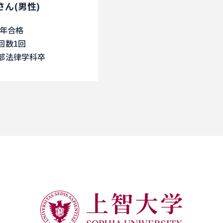
Wさん(男性)
3年合格
回数1回
部法律学科卒