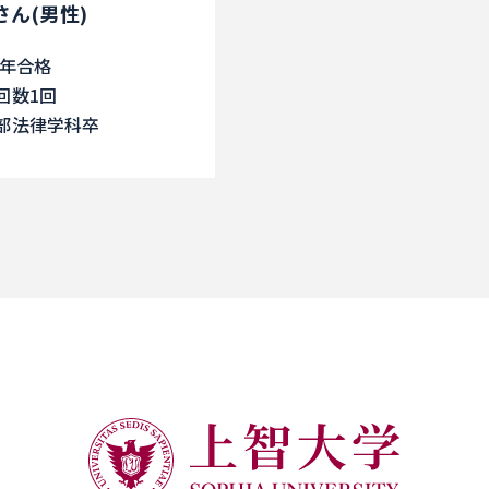
Wさん(男性)
3年合格
回数1回
部法律学科卒