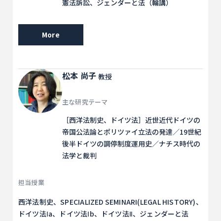
憲法訴訟、ジェンダーと法（輪講）
More
松本 尚子
教授
主な研究テーマ
［西洋法制史、ドイツ法］近世近代ドイツの
帝国公法論とポリツァイ立法の発達／19世紀
後半ドイツの調停制度運用史／ナチス時代の
法学と裁判
担当授業
西洋法制史、SPECIALIZED SEMINARI(LEGAL HISTORY)、
ドイツ法Ⅰa、ドイツ法Ⅰb、ドイツ法Ⅱ、ジェンダーと法