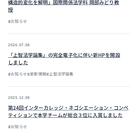
構造的変化を解明」国際関係法学科 岡部みどり教
授
#
お知らせ
2026.07.08
「上智法学論集」の完全電子化に伴い新HPを開設
しました
#
#
#
お知らせ
更新情報
上智法学論集
2025.12.08
第24回インターカレッジ・ネゴシエーション・コンペ
ティションで本学チームが総合３位に入賞しました
#
お知らせ