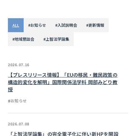
ALL
#
お知らせ
#
入試説明会
#
更新情報
#
地域懇談会
#
上智法学論集
2026.07.16
【プレスリリース情報】「EUの移民・難民政策の
構造的変化を解明」国際関係法学科 岡部みどり教
授
#
お知らせ
2026.07.08
「上智法学論集」の完全電子化に伴い新HPを開設