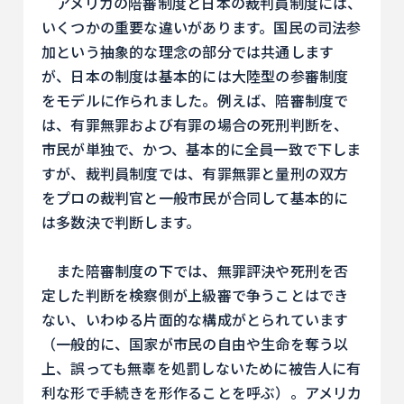
アメリカの陪審制度と日本の裁判員制度には、
いくつかの重要な違いがあります。国民の司法参
加という抽象的な理念の部分では共通します
が、日本の制度は基本的には大陸型の参審制度
をモデルに作られました。例えば、陪審制度で
は、有罪無罪および有罪の場合の死刑判断を、
市民が単独で、かつ、基本的に全員一致で下しま
すが、裁判員制度では、有罪無罪と量刑の双方
をプロの裁判官と一般市民が合同して基本的に
は多数決で判断します。
また陪審制度の下では、無罪評決や死刑を否
定した判断を検察側が上級審で争うことはでき
ない、いわゆる片面的な構成がとられています
（一般的に、国家が市民の自由や生命を奪う以
上、誤っても無辜を処罰しないために被告人に有
利な形で手続きを形作ることを呼ぶ）。アメリカ