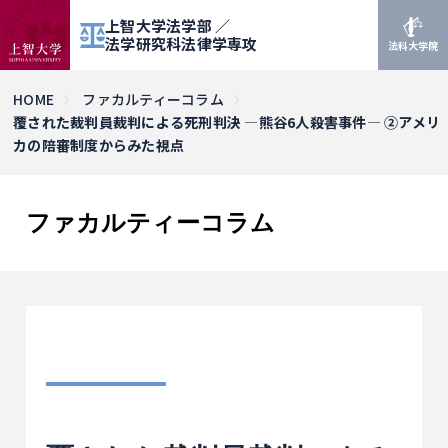
上智大学法学部 ／
法学研究科法律学専攻
法科大学院
HOME
ファカルティーコラム
覆された裁判員裁判による死刑判決 ―熊谷6人殺害事件― ②アメリ
カの陪審制度からみた視点
ファカルティーコラム