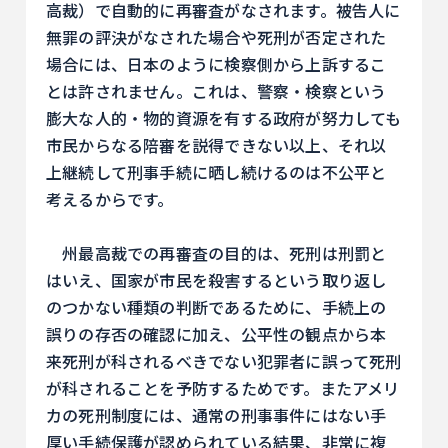
高裁）で自動的に再審査がなされます。被告人に
無罪の評決がなされた場合や死刑が否定された
場合には、日本のように検察側から上訴するこ
とは許されません。これは、警察・検察という
膨大な人的・物的資源を有する政府が努力しても
市民からなる陪審を説得できない以上、それ以
上継続して刑事手続に晒し続けるのは不公平と
考えるからです。
州最高裁での再審査の目的は、死刑は刑罰と
はいえ、国家が市民を殺害するという取り返し
のつかない種類の判断であるために、手続上の
誤りの存否の確認に加え、公平性の観点から本
来死刑が科されるべきでない犯罪者に誤って死刑
が科されることを予防するためです。またアメリ
カの死刑制度には、通常の刑事事件にはない手
厚い手続保護が認められている結果、非常に複