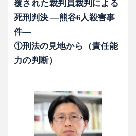
覆された裁判員裁判による
死刑判決 ―熊谷6人殺害事
件―
①刑法の見地から（責任能
力の判断）