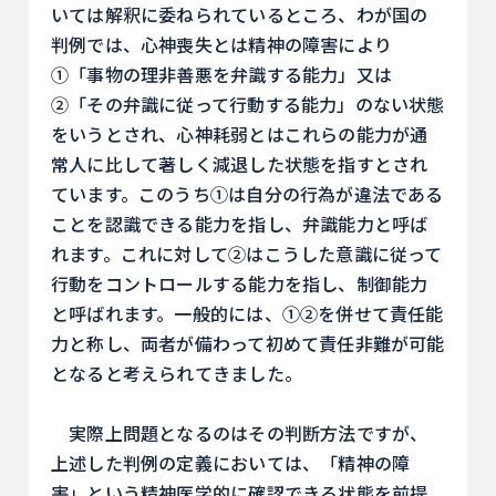
いては解釈に委ねられているところ、わが国の
判例では、心神喪失とは精神の障害により
①「事物の理非善悪を弁識する能力」又は
②「その弁識に従って行動する能力」のない状態
をいうとされ、心神耗弱とはこれらの能力が通
常人に比して著しく減退した状態を指すとされ
ています。このうち①は自分の行為が違法である
ことを認識できる能力を指し、弁識能力と呼ば
れます。これに対して②はこうした意識に従って
行動をコントロールする能力を指し、制御能力
と呼ばれます。一般的には、①②を併せて責任能
力と称し、両者が備わって初めて責任非難が可能
となると考えられてきました。
実際上問題となるのはその判断方法ですが、
上述した判例の定義においては、「精神の障
害」という精神医学的に確認できる状態を前提